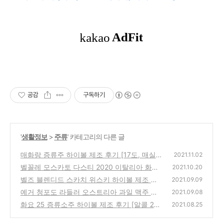
공감
구독하기
'
생활정보
>
주류
' 카테고리의 다른 글
매화랑 증류주 하이볼 제조 후기 [17도, 매실
2021.11.02
증류주, 매실 소주, 순창 증류주]
벨꼴레 모스카토 다스티 2020 이탈리아 화이
(0)
2021.10.20
트 와인 구입 후기 [BEL COLLE MOSCATO
벨즈 블렌디드 스카치 위스키 하이볼 제조 후
2021.09.09
D'ASTI]
기 [BELL'S, 영국, 스코트랜드]
(0)
예거 청포도 라들러 오스트리아 과일 맥주 구
(0)
2021.09.08
입 후기 (Egger Trauben Radler)
화요 25 증류소주 하이볼 제조 후기 [알콜 2
(0)
2021.08.25
5%, 진로토닉워터, HWAYO, 화요 소주 종류]