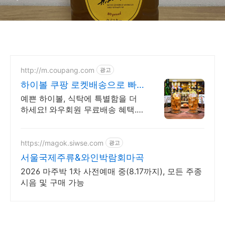
Suntory Kakubin]
http://m.coupang.com
광고
하이볼 쿠팡 로켓배송으로 빠
르게 받아봐
예쁜 하이볼, 식탁에 특별함을 더
하세요! 와우회원 무료배송 혜택.
나만의 감성 홈카페! 쿠팡에서 취
향 저격 컵잔, 지금 바로 만나보세
요.
https://magok.siwse.com
광고
서울국제주류&와인박람회마곡
2026 마주박 1차 사전예매 중(8.17까지), 모든 주종
시음 및 구매 가능