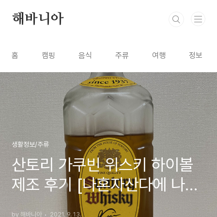
본문 바로가기
해바니아
홈
캠핑
음식
주류
여행
정보
생활정보/주류
산토리 가쿠빈 위스키 하이볼
제조 후기 [나혼자산다에 나온
위스키, 일본 전통 위스키,
by 해바니아
2021. 9. 13.