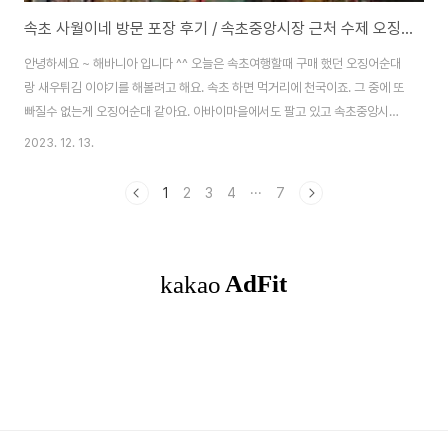
속초 사월이네 방문 포장 후기 / 속초중앙시장 근처 수제 오징어순대, 새우튀김 포장 가능한 곳
안녕하세요 ~ 해바니아 입니다 ^^ 오늘은 속초여행할때 구매 했던 오징어순대
랑 새우튀김 이야기를 해볼려고 해요. 속초 하면 먹거리에 천국이죠. 그 중에 또
빠질수 없는게 오징어순대 같아요. 아바이마을에서도 팔고 있고 속초중앙시장
에서도 팔고 있는데 이번엔 평소에 먹던곳 말고 다른곳에서 구입을 해볼려고
2023. 12. 13.
돌아다니다가 사람이 없는곳이 보여서 사월이네라는 분식집에 방문하게 됐어
요. 여기는 시장 메인 골목 끝에 위치하고 있어요. 수제 오징어순대 전문이라고
1
2
3
4
···
7
적혀 있고 손님이 덜해서 왔어요. 오징어순대 1마리에 12,000원인데 계란물
입혀서 붙쳐주면 천원 추가되요. 당연히 추가해야죠. 누드새우랑 왕새우가 있
는 누드새우도 먹어봐야죠. 오징어튀김이랑 모듬튀김세트도 팔고 있어요. 오징
어순대랑 누드새우 6마리 주문 했어요...