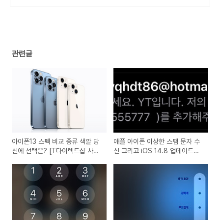
연 6회 이용 가능 꼭 써야 되는 혜택
(0)
관련글
아이폰13 스펙 비교 종류 색깔 당
애플 아이폰 이상한 스팸 문자 수
신에 선택은? [T다이렉트샵 사전
신 그리고 iOS 14.8 업데이트
예약, 당일배송, 새벽배송, 사은품
[페가수스 감염]
혜택, iPhone13 출시일]