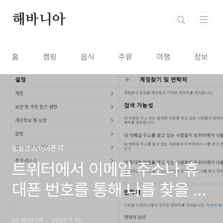
본문 바로가기
해바니아
홈
캠핑
음식
주류
여행
정보
생활정보/아이폰 IT
트위터에서 이메일 주소나 휴
대폰 번호를 통해 나를 찾을 수
없도록 설정 하는 방법
by 해바니아
2021. 7. 15.