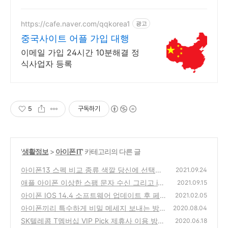
https://cafe.naver.com/qqkorea1
광고
중국사이트 어플 가입 대행
이메일 가입 24시간 10분해결 정
식사업자 등록
5
구독하기
'
생활정보
>
아이폰 IT
' 카테고리의 다른 글
아이폰13 스펙 비교 종류 색깔 당신에 선택은?
2021.09.24
[T다이렉트샵 사전예약, 당일배송, 새벽배송,
애플 아이폰 이상한 스팸 문자 수신 그리고 iO
2021.09.15
사은품 혜택, iPhone13 출시일]
S 14.8 업데이트 [페가수스 감염]
(0)
아이폰 IOS 14.4 소프트웨어 업데이트 후 페
(0)
2021.02.05
이스(Face) ID 마스크 쓰고도 잠금 해제 자유
아이폰끼리 특수하게 비밀 메세지 보내는 방법
2020.08.04
롭게 가능
(충격 효과 강하게 부드럽게 비밀 잉크)
(0)
SK텔레콤 T멤버십 VIP Pick 제휴사 이용 방법
(0)
2020.06.18