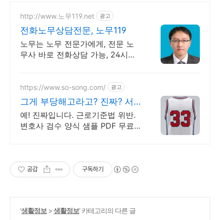
http://www.노무119.net
광고
전화노무상담전문, 노무119
노무는 노무 전문가에게, 전문 노
무사 바로 전화상담 가능, 24시간
대기 중.
https://www.so-song.com/
광고
그게 부당해고라고? 진짜? 서
면 가격 공개합니다
예! 진짜입니다. 근로기준법 위반.
변호사 검수 양식 샘플 PDF 무료.
서면 종류별로 금액이 정해져 있습
니다. 사건 규모에 따라 달라지지
않습니다
공감
구독하기
'
생활정보
>
생활정보
' 카테고리의 다른 글