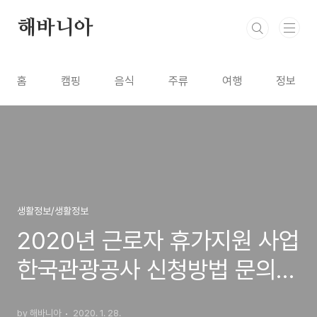
본문 바로가기
해바니아
홈
캠핑
음식
주류
여행
정보
생활정보/생활정보
2020년 근로자 휴가지원 사업
한국관광공사 신청방법 문의
전화 번호
by 해바니아
2020. 1. 28.