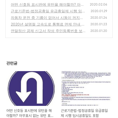
어떤 신호등 표시판에 유턴을 해야할까? 아무
2020.02.06
표시 없는 유턴 표지판 엔 유턴 해도 될까?
근로기준법-법정공휴일 유급휴일제 시행 임시
(0)
2020.01.29
공휴일도 포함
자동차 운전 중 기름이 없어서 시동이 꺼지면
(0)
2020.01.24
어떻게 해야할까?
2020년 설명절 고속도로 통행료 면제 안내 날
(0)
2020.01.23
짜 시간 포함 면제 기간
연말정산 공제 신고서 작성 주민등록번호 보이
(0)
2020.01.20
게 출력하는 방법
(8)
관련글
어떤 신호등 표시판에 유턴을 해
근로기준법-법정공휴일 유급휴일
야할까? 아무표시 없는 유턴 표지
제 시행 임시공휴일도 포함