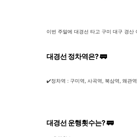
이번 주말에 대경선 타고 구미 대구 경산
대경선 정차역은? 🚃
✔️정차역 : 구미역, 사곡역, 북삼역, 왜관
대경선 운행횟수는? 🚃