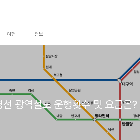
여행
정보
경선 광역철도 운행횟수 및 요금은?