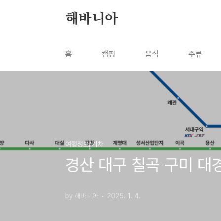
본문 바로가기
해바니아
홈
캠핑
음식
주류
여행정보/기차
경산 대구 칠곡 구미 대
by 해바니아
2025. 1. 4.