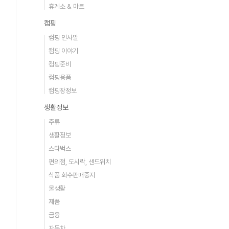
휴게소 & 마트
캠핑
캠핑 인사말
캠핑 이야기
캠핑준비
캠핑용품
캠핑장정보
생활정보
주류
생활정보
스타벅스
편의점, 도시락, 샌드위치
식품 회수판매중지
물생활
제품
금융
자동차