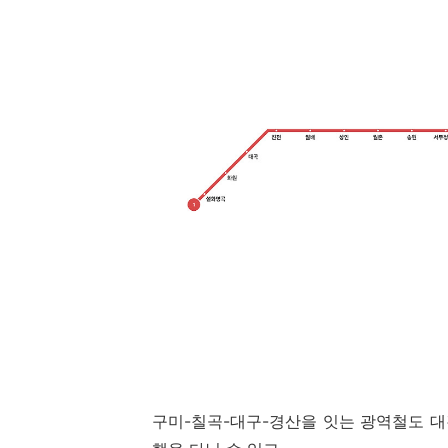
구미-칠곡-대구-경산을 잇는 광역철도 