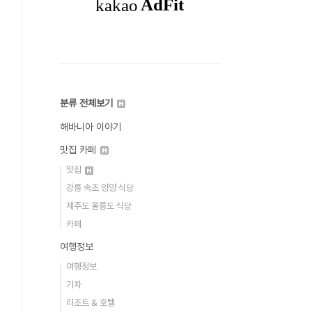
분류 전체보기
해바니아 이야기
맛집 카페
맛집
강릉 속초 양양 식당
제주도 울릉도 식당
카페
여행정보
여행정보
기차
리조트 & 호텔