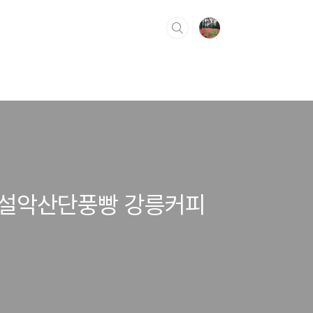
 설악산단풍빵 강릉커피