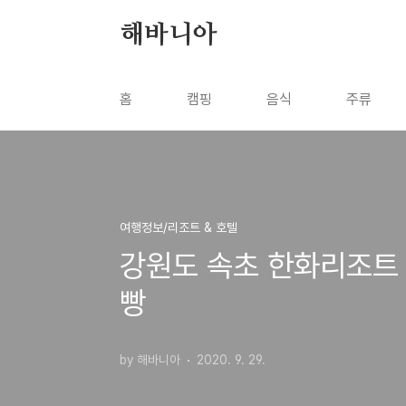
본문 바로가기
해바니아
홈
캠핑
음식
주류
여행정보/리조트 & 호텔
강원도 속초 한화리조트
빵
by 해바니아
2020. 9. 29.