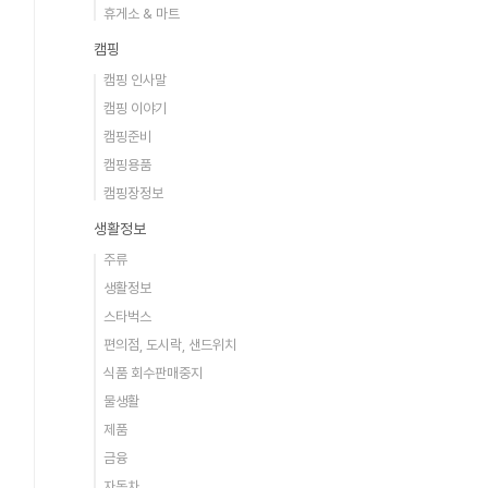
휴게소 & 마트
캠핑
캠핑 인사말
캠핑 이야기
캠핑준비
캠핑용품
캠핑장정보
생활정보
주류
생활정보
스타벅스
편의점, 도시락, 샌드위치
식품 회수판매중지
물생활
제품
금융
자동차