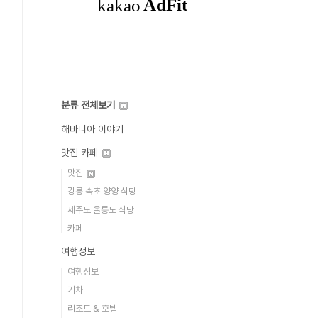
분류 전체보기
해바니아 이야기
맛집 카페
맛집
강릉 속초 양양 식당
제주도 울릉도 식당
카페
여행정보
여행정보
기차
리조트 & 호텔