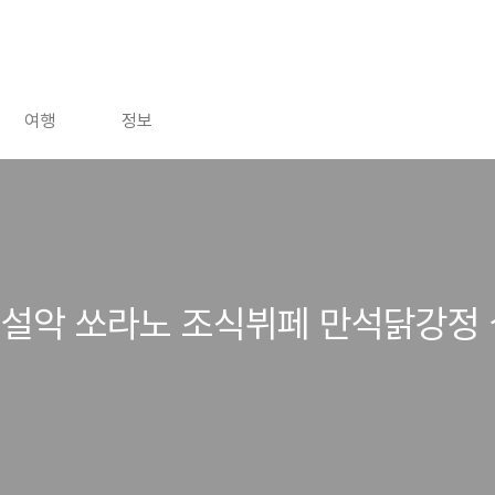
여행
정보
 설악 쏘라노 조식뷔페 만석닭강정