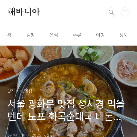
본문 바로가기
해바니아
홈
캠핑
음식
주류
여행
정보
맛집 카페/맛집
서울 광화문 맛집 성시경 먹을
텐데 노포 화목순대국 내돈내
산 혼밥 방문 후기
by 해바니아
2025. 7. 27.